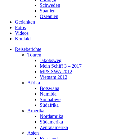
Schweden
Spanien
Ozeanien
Gedanken
Fotos
Videos
Kontakt
Reiseberichte
Touren
Jakobsweg
Mein Schiff 3 – 2017
MPS SWA 2012
Vietnam 2012
Afrika
Botswana
Namibia
Simbabwe
Südafrika
Amerika
Nordamrika
Südamerika
Zenralamerika
Asien
Russland