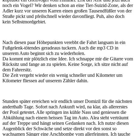
noch ein Vogel? Wir denken schon an eine Tier-Suizid-Zone, als der
Adler kurz vor unseren Karren einen großen Tausendfüßler von der
Straße pickt und pfeilschnell wieder davonfliegt. Puh, also doch
kein Selbstmordgebiet.
Nach diesen paar Höhepunkten verebbt die Fahrt langsam in ein
Fußgelenk-tötendes geradeaus tuckern. Auch die mp3 CD in
unserem Auto beginnt sich zu wiederholen.
Da kommt mir plötzlich eine Idee. Ich schnappe mir die Gitarre vom
Rücksitz und fange an zu spielen. Keine Sorge, ich sitze nicht auf
dem Fahrersitz.
Die Zeit vergeht wieder ein wenig schneller und Kilometer um
Kilometer fliessen auf unserem Zähler dahin.
Stunden später erreichen wir endlich unser Domizil für die nächsten
anderthalb Tage. Sofort nach Ankunft wird, na klar, als allererstes
der Pool getestet. Alle springen ins kühle Nass und geniessen die
Abkühlung nach einem heissen Tag im Auto. Alea steht verträumt
auf der Treppe und hängt seinen Gedanken nach. Ich nutze diesen
Augenblick der Schwäche und setze direkt vor den sonst so
wachsamen Sänger eine Arschbombe vom allerfeinsten. Ich tauche