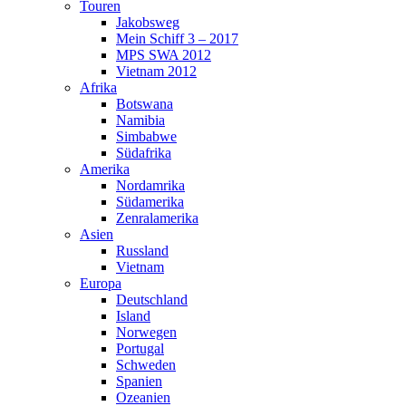
Touren
Jakobsweg
Mein Schiff 3 – 2017
MPS SWA 2012
Vietnam 2012
Afrika
Botswana
Namibia
Simbabwe
Südafrika
Amerika
Nordamrika
Südamerika
Zenralamerika
Asien
Russland
Vietnam
Europa
Deutschland
Island
Norwegen
Portugal
Schweden
Spanien
Ozeanien