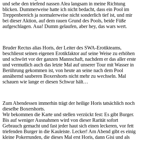
und sehe den triefend nassen Alea langsam in meine Richtung
blicken. Dummerweise hatte ich nicht bedacht, dass ein Pool im
Treppenbereich ja normalerweise nicht sonderlich tief ist, und mir
bei dieser Aktion, auf dem rauen Grund des Pools, beide Füße
aufgeschlagen. Aua! Dumm gelaufen, aber hey, das wars wert.
Bruder Rectus alias Horis, der Leiter des SWA-Erotikteams,
beschliesst seinen eigenen Erotikfaktor auf seine Weise zu erhöhen
und schwört vor der ganzen Mannschaft, nachdem er das aller erste
und vermutlich auch das letzte Mal auf unserer Tour mit Wasser in
Berührung gekommen ist, von heute an seine nach dem Pool
annähernd sauberen Boxershorts nicht mehr zu wechseln. Mal
schauen wie lange er diesen Schwur hält…
Zum Abendessen immerhin trägt der heilige Horis tatsächlich noch
dieselbe Boxershorts.
Wir bekommen die Karte und stellen verzückt fest: Es gibt Burger.
Bis auf weniger Ausnahmen wird von dieser Rarität sofort
Gebrauch gemacht und fast jeder haut sich einen leckeren, vor fett
triefenden Burger in die Kauleiste. Lecker! Am Abend gibt es einig
kleine Pokerrunden, die dieses Mal erst Horis, dann Gisi und als