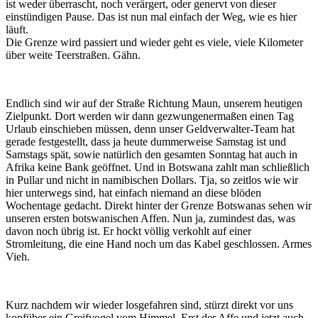
ist weder überrascht, noch verärgert, oder genervt von dieser
einstündigen Pause. Das ist nun mal einfach der Weg, wie es hier
läuft.
Die Grenze wird passiert und wieder geht es viele, viele Kilometer
über weite Teerstraßen. Gähn.
Endlich sind wir auf der Straße Richtung Maun, unserem heutigen
Zielpunkt. Dort werden wir dann gezwungenermaßen einen Tag
Urlaub einschieben müssen, denn unser Geldverwalter-Team hat
gerade festgestellt, dass ja heute dummerweise Samstag ist und
Samstags spät, sowie natürlich den gesamten Sonntag hat auch in
Afrika keine Bank geöffnet. Und in Botswana zahlt man schließlich
in Pullar und nicht in namibischen Dollars. Tja, so zeitlos wie wir
hier unterwegs sind, hat einfach niemand an diese blöden
Wochentage gedacht. Direkt hinter der Grenze Botswanas sehen wir
unseren ersten botswanischen Affen. Nun ja, zumindest das, was
davon noch übrig ist. Er hockt völlig verkohlt auf einer
Stromleitung, die eine Hand noch um das Kabel geschlossen. Armes
Vieh.
Kurz nachdem wir wieder losgefahren sind, stürzt direkt vor uns
kopfüber ein Greifvogel vom Himmel. Erst der Affe und jetzt auch