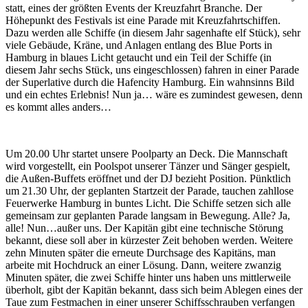
statt, eines der größten Events der Kreuzfahrt Branche. Der
Höhepunkt des Festivals ist eine Parade mit Kreuzfahrtschiffen.
Dazu werden alle Schiffe (in diesem Jahr sagenhafte elf Stück), sehr
viele Gebäude, Kräne, und Anlagen entlang des Blue Ports in
Hamburg in blaues Licht getaucht und ein Teil der Schiffe (in
diesem Jahr sechs Stück, uns eingeschlossen) fahren in einer Parade
der Superlative durch die Hafencity Hamburg. Ein wahnsinns Bild
und ein echtes Erlebnis! Nun ja… wäre es zumindest gewesen, denn
es kommt alles anders…
Um 20.00 Uhr startet unsere Poolparty an Deck. Die Mannschaft
wird vorgestellt, ein Poolspot unserer Tänzer und Sänger gespielt,
die Außen-Buffets eröffnet und der DJ bezieht Position. Pünktlich
um 21.30 Uhr, der geplanten Startzeit der Parade, tauchen zahllose
Feuerwerke Hamburg in buntes Licht. Die Schiffe setzen sich alle
gemeinsam zur geplanten Parade langsam in Bewegung. Alle? Ja,
alle! Nun…außer uns. Der Kapitän gibt eine technische Störung
bekannt, diese soll aber in kürzester Zeit behoben werden. Weitere
zehn Minuten später die erneute Durchsage des Kapitäns, man
arbeite mit Hochdruck an einer Lösung. Dann, weitere zwanzig
Minuten später, die zwei Schiffe hinter uns haben uns mittlerweile
überholt, gibt der Kapitän bekannt, dass sich beim Ablegen eines der
Taue zum Festmachen in einer unserer Schiffsschrauben verfangen