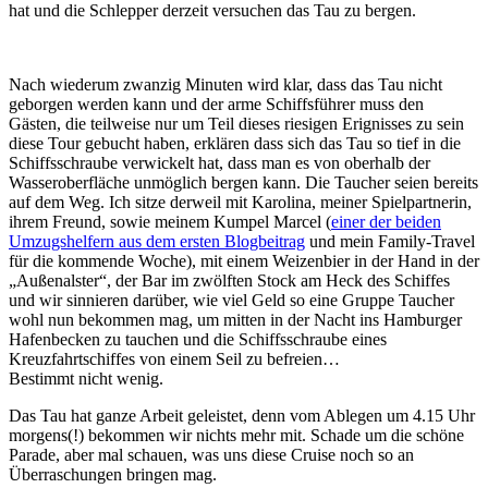
hat und die Schlepper derzeit versuchen das Tau zu bergen.
Nach wiederum zwanzig Minuten wird klar, dass das Tau nicht
geborgen werden kann und der arme Schiffsführer muss den
Gästen, die teilweise nur um Teil dieses riesigen Erignisses zu sein
diese Tour gebucht haben, erklären dass sich das Tau so tief in die
Schiffsschraube verwickelt hat, dass man es von oberhalb der
Wasseroberfläche unmöglich bergen kann. Die Taucher seien bereits
auf dem Weg. Ich sitze derweil mit Karolina, meiner Spielpartnerin,
ihrem Freund, sowie meinem Kumpel Marcel (
einer der beiden
Umzugshelfern aus dem ersten Blogbeitrag
und mein Family-Travel
für die kommende Woche), mit einem Weizenbier in der Hand in der
„Außenalster“, der Bar im zwölften Stock am Heck des Schiffes
und wir sinnieren darüber, wie viel Geld so eine Gruppe Taucher
wohl nun bekommen mag, um mitten in der Nacht ins Hamburger
Hafenbecken zu tauchen und die Schiffsschraube eines
Kreuzfahrtschiffes von einem Seil zu befreien…
Bestimmt nicht wenig.
Das Tau hat ganze Arbeit geleistet, denn vom Ablegen um 4.15 Uhr
morgens(!) bekommen wir nichts mehr mit. Schade um die schöne
Parade, aber mal schauen, was uns diese Cruise noch so an
Überraschungen bringen mag.