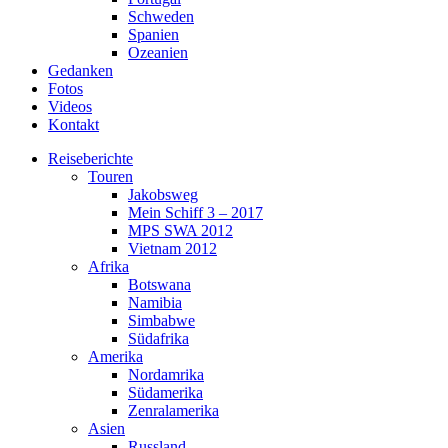
Schweden
Spanien
Ozeanien
Gedanken
Fotos
Videos
Kontakt
Reiseberichte
Touren
Jakobsweg
Mein Schiff 3 – 2017
MPS SWA 2012
Vietnam 2012
Afrika
Botswana
Namibia
Simbabwe
Südafrika
Amerika
Nordamrika
Südamerika
Zenralamerika
Asien
Russland