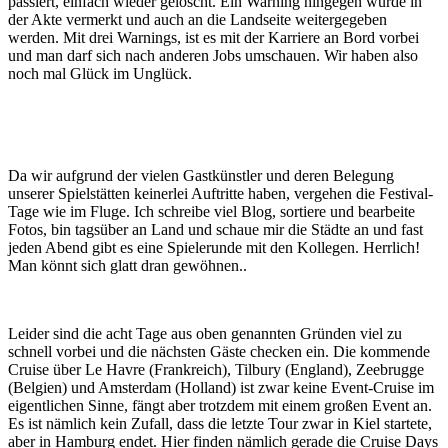
passiert, einfach wieder gelöscht. Ein Warning hingegen würde in
der Akte vermerkt und auch an die Landseite weitergegeben
werden. Mit drei Warnings, ist es mit der Karriere an Bord vorbei
und man darf sich nach anderen Jobs umschauen. Wir haben also
noch mal Glück im Unglück.
Da wir aufgrund der vielen Gastkünstler und deren Belegung
unserer Spielstätten keinerlei Auftritte haben, vergehen die Festival-
Tage wie im Fluge. Ich schreibe viel Blog, sortiere und bearbeite
Fotos, bin tagsüber an Land und schaue mir die Städte an und fast
jeden Abend gibt es eine Spielerunde mit den Kollegen. Herrlich!
Man könnt sich glatt dran gewöhnen..
Leider sind die acht Tage aus oben genannten Gründen viel zu
schnell vorbei und die nächsten Gäste checken ein. Die kommende
Cruise über Le Havre (Frankreich), Tilbury (England), Zeebrugge
(Belgien) und Amsterdam (Holland) ist zwar keine Event-Cruise im
eigentlichen Sinne, fängt aber trotzdem mit einem großen Event an.
Es ist nämlich kein Zufall, dass die letzte Tour zwar in Kiel startete,
aber in Hamburg endet. Hier finden nämlich gerade die Cruise Days