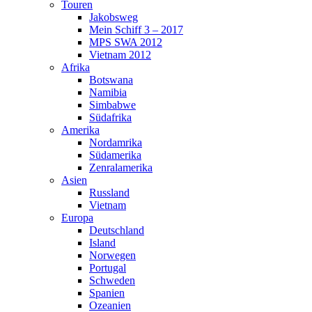
Touren
Jakobsweg
Mein Schiff 3 – 2017
MPS SWA 2012
Vietnam 2012
Afrika
Botswana
Namibia
Simbabwe
Südafrika
Amerika
Nordamrika
Südamerika
Zenralamerika
Asien
Russland
Vietnam
Europa
Deutschland
Island
Norwegen
Portugal
Schweden
Spanien
Ozeanien