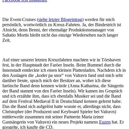
Die Event-Cruises (
siehe letzter Blogeintrag
) werden für mich
persönlich, wortwörtlich zu Kreuz-Fahrten. Ja, der Bindestrich ist
Absicht, denn Benni, der ehemalige Produktionsmanager von
Saltatio Mortis bleibt nicht das einzige Wiedersehen nach langer
Zeit.
Auf einer unserer letzten Kreuzfahrten machten wir in Tórshaven
fest, in der Hauptstadt der Faröer Inseln. Beim Bummel durch die
Innenstadt entdeckte ich einen kleinen Plattenladen. Nachdem ich in
den Auslagen die „koder pa snor“ von Valravn fand und mich sehr
darüber freute, sprach mich der Besitzer an, woher ich diese
faröische Band denn kennen würde (Anna Katharina, die Sängerin
der Band stammt von den Faröer Inseln). Wir kamen ins Gespräch
und ich erzählte ihm, dass ich ebenfalls Musiker sei und die Band
auf dem Festival Mediaval II in Deutschland kennen gelernt habe.
Das die Band sich aufgelöst hatte wusste er, allerdings nicht, dass
Christopher (der Produzent und Keyboard Spieler bei Valravn)
mittlerweile zusammen mit seiner Partnerin Maria (einer
Gastsängerin von Valravn) ein neues Projekt namens
Euzen
hat. Er
googelte, ich kaufte die CD.