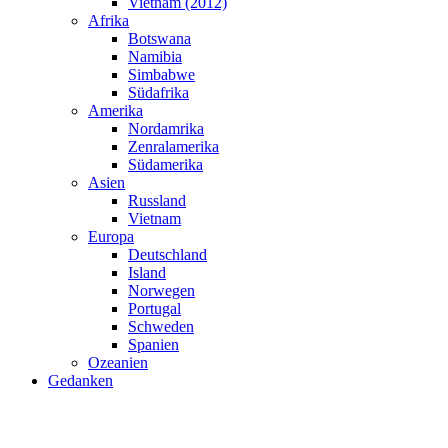
Vietnam (2012)
Afrika
Botswana
Namibia
Simbabwe
Südafrika
Amerika
Nordamrika
Zenralamerika
Südamerika
Asien
Russland
Vietnam
Europa
Deutschland
Island
Norwegen
Portugal
Schweden
Spanien
Ozeanien
Gedanken