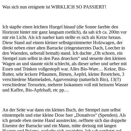
Was sich nun ereignete ist WIRKLICH SO PASSIERT!
Ich stapfte einen leichten Huegel hinauf (die Sonne faerbte den
Horizont hinter mir ganz langsam roetlich), da sah ich ca. 200m vor
mir ein Licht. Als ich naeher kam stellte es sich als Kerze heraus.
Diese Stand auf einem kleiner selbstgezimmerter Holzwagen, der
direkt neben einer alten Barracke (eingestuerztes Dach, Loecher in
den Waenden, ueberall bemalt) stand. Ich dachte „Oh schoen, ein
Stempel zum selbst in den Pass druecken“ und steuerte den kleinen
Wagen an und staunte nicht schlecht, als dieser ueber und ueber mit
Essen und Trinken vollgestopft war. Alles Bio-Ware… Kekse, Bio-
Butter, sehr leckere Pflaumen, Birnen, Aepfel, kleine Broetchen, 3
verschiedene Marmeladen, Agarvensirup (natuerlich Bio), 13(!!)
verschiedene Teesorten, mehrere Isokannen voll mit heissem Wasser
und Kaffee, Bio-Apfelsaft, etc pp…
An der Seite war dann ein kleines Buch, der Stempel zum selbst
einstempeln und eine kleine Dose fuer „Donativos“ (Spenden). Als
ich gerade eben meine Hand ausstreckte, oeffnete sich das doppelte
Eisentor der Barracke und ein Mann, mitte dreissig mit langen
Haaren und Pyjama, raekelte sich ausgiebig. Ich sah verdutzt auf