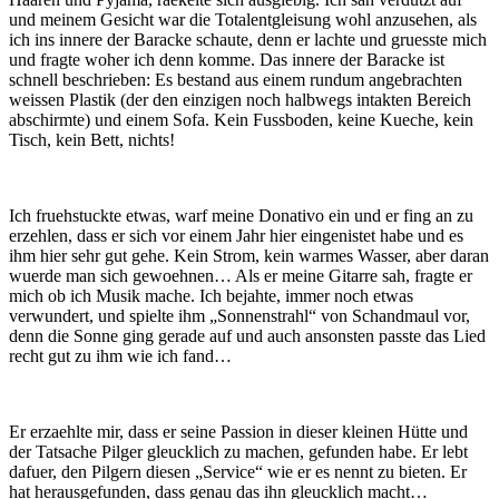
und meinem Gesicht war die Totalentgleisung wohl anzusehen, als
ich ins innere der Baracke schaute, denn er lachte und gruesste mich
und fragte woher ich denn komme. Das innere der Baracke ist
schnell beschrieben: Es bestand aus einem rundum angebrachten
weissen Plastik (der den einzigen noch halbwegs intakten Bereich
abschirmte) und einem Sofa. Kein Fussboden, keine Kueche, kein
Tisch, kein Bett, nichts!
Ich fruehstuckte etwas, warf meine Donativo ein und er fing an zu
erzehlen, dass er sich vor einem Jahr hier eingenistet habe und es
ihm hier sehr gut gehe. Kein Strom, kein warmes Wasser, aber daran
wuerde man sich gewoehnen… Als er meine Gitarre sah, fragte er
mich ob ich Musik mache. Ich bejahte, immer noch etwas
verwundert, und spielte ihm „Sonnenstrahl“ von Schandmaul vor,
denn die Sonne ging gerade auf und auch ansonsten passte das Lied
recht gut zu ihm wie ich fand…
Er erzaehlte mir, dass er seine Passion in dieser kleinen Hütte und
der Tatsache Pilger gleucklich zu machen, gefunden habe. Er lebt
dafuer, den Pilgern diesen „Service“ wie er es nennt zu bieten. Er
hat herausgefunden, dass genau das ihn gleucklich macht…