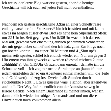
Ich weiss, der letzte Blog war erst gestern, aber die heutige
Geschichte will ich euch auf jeden Fall nicht vorenthalten…
Nachdem ich gestern geschlagene 32km an einer Schnellstrasse
entlangmarschiert bin *kotz-nerv* bin ich frustriert und mit kaum
etwas im Magen ausser etwas Brot (es hatte kein Supermarkt offen)
um 22 Uhr ins Bett gegangen. Um 0:30Uhr wachte ich das erste
Mal auf, geweckt von einem unglaublich penetranten Schnarcher,
der mir gegenueber schlief und den ich trotz guter Ear-Plugs noch
gut hoeren konnte… na super. 30 Minuten und 4 „Shut up“s
meinerseits spaeter, schlief ich endlich wieder ein. Nur um gegen 3
Uhr erneut von ihm geweckt zu werden (diesmal reichten 2 laute
„Shhhhht“s). Um 5:15Uhr Ortszeit dann erneut… da hatte ich die
Schnauze voll… Ich zog mir meine Stirnlampe an (kann ich nur
jedem empfehlen der so ein Abenteuer einmal machen will, die Teile
sind Gold wert) und zog los. Zweieinhalb Stunden durch
stockdunkle Nacht… Etwas gruselig wars ja schon, aber irgendwie
auch toll. Der Weg fuehrte endlich von der Autostrasse weg in
leisere Gefilde. Nach einem Bauernhof zu meiner linken, war ich
dann endlich wieder im ruhigen Niemandsland und um diese
Uhrzeit auch noch vollkommen allein…