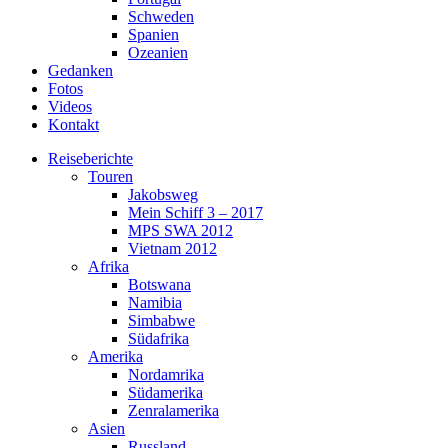
Schweden
Spanien
Ozeanien
Gedanken
Fotos
Videos
Kontakt
Reiseberichte
Touren
Jakobsweg
Mein Schiff 3 – 2017
MPS SWA 2012
Vietnam 2012
Afrika
Botswana
Namibia
Simbabwe
Südafrika
Amerika
Nordamrika
Südamerika
Zenralamerika
Asien
Russland