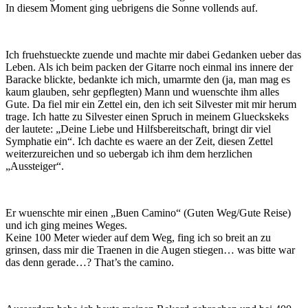
In diesem Moment ging uebrigens die Sonne vollends auf.
Ich fruehstueckte zuende und machte mir dabei Gedanken ueber das
Leben. Als ich beim packen der Gitarre noch einmal ins innere der
Baracke blickte, bedankte ich mich, umarmte den (ja, man mag es
kaum glauben, sehr gepflegten) Mann und wuenschte ihm alles
Gute. Da fiel mir ein Zettel ein, den ich seit Silvester mit mir herum
trage. Ich hatte zu Silvester einen Spruch in meinem Glueckskeks
der lautete: „Deine Liebe und Hilfsbereitschaft, bringt dir viel
Symphatie ein“. Ich dachte es waere an der Zeit, diesen Zettel
weiterzureichen und so uebergab ich ihm dem herzlichen
„Aussteiger“.
Er wuenschte mir einen „Buen Camino“ (Guten Weg/Gute Reise)
und ich ging meines Weges.
Keine 100 Meter wieder auf dem Weg, fing ich so breit an zu
grinsen, dass mir die Traenen in die Augen stiegen… was bitte war
das denn gerade…? That’s the camino.