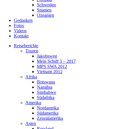
Schweden
Spanien
Ozeanien
Gedanken
Fotos
Videos
Kontakt
Reiseberichte
Touren
Jakobsweg
Mein Schiff 3 – 2017
MPS SWA 2012
Vietnam 2012
Afrika
Botswana
Namibia
Simbabwe
Südafrika
Amerika
Nordamrika
Südamerika
Zenralamerika
Asien
Russland