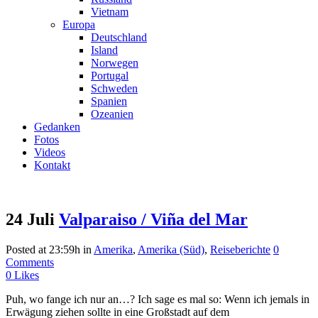
Vietnam
Europa
Deutschland
Island
Norwegen
Portugal
Schweden
Spanien
Ozeanien
Gedanken
Fotos
Videos
Kontakt
24 Juli
Valparaiso / Viña del Mar
Posted at 23:59h
in
Amerika
,
Amerika (Süd)
,
Reiseberichte
0
Comments
0
Likes
Puh, wo fange ich nur an…? Ich sage es mal so: Wenn ich jemals in
Erwägung ziehen sollte in eine Großstadt auf dem