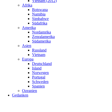
Vietnam (2012)
Afrika
Botswana
Namibia
Simbabwe
Südafrika
Amerika
Nordamrika
Zenralamerika
Südamerika
Asien
Russland
Vietnam
Europa
Deutschland
Island
Norwegen
Portugal
Schweden
Spanien
Ozeanien
Gedanken