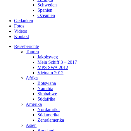
Schweden
Spanien
Ozeanien
Gedanken
Fotos
Videos
Kontakt
Reiseberichte
Touren
Jakobsweg
Mein Schiff 3 – 2017
MPS SWA 2012
Vietnam 2012
Afrika
Botswana
Namibia
Simbabwe
Südafrika
Amerika
Nordamrika
Südamerika
Zenralamerika
Asien
Russland