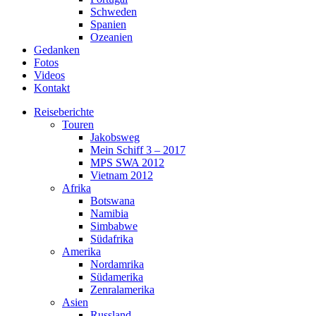
Schweden
Spanien
Ozeanien
Gedanken
Fotos
Videos
Kontakt
Reiseberichte
Touren
Jakobsweg
Mein Schiff 3 – 2017
MPS SWA 2012
Vietnam 2012
Afrika
Botswana
Namibia
Simbabwe
Südafrika
Amerika
Nordamrika
Südamerika
Zenralamerika
Asien
Russland