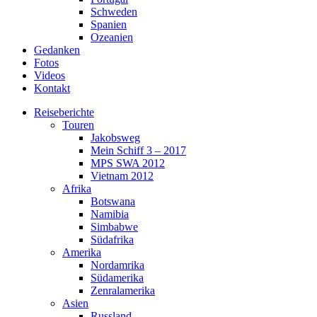
Schweden
Spanien
Ozeanien
Gedanken
Fotos
Videos
Kontakt
Reiseberichte
Touren
Jakobsweg
Mein Schiff 3 – 2017
MPS SWA 2012
Vietnam 2012
Afrika
Botswana
Namibia
Simbabwe
Südafrika
Amerika
Nordamrika
Südamerika
Zenralamerika
Asien
Russland