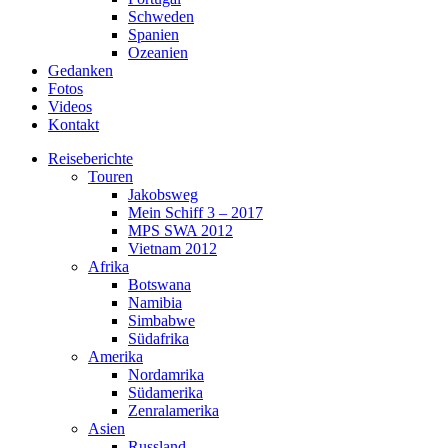
Schweden
Spanien
Ozeanien
Gedanken
Fotos
Videos
Kontakt
Reiseberichte
Touren
Jakobsweg
Mein Schiff 3 – 2017
MPS SWA 2012
Vietnam 2012
Afrika
Botswana
Namibia
Simbabwe
Südafrika
Amerika
Nordamrika
Südamerika
Zenralamerika
Asien
Russland