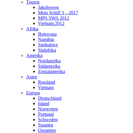
Touren
Jakobsweg
Mein Schiff 3 – 2017
MPS SWA 2012
Vietnam 2012
Afrika
Botswana
Namibia
Simbabwe
Südafrika
Amerika
Nordamrika
Südamerika
Zenralamerika
Asien
Russland
Vietnam
Europa
Deutschland
Island
Norwegen
Portugal
Schweden
Spanien
Ozeanien