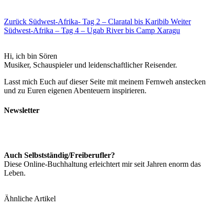
Zurück
Südwest-Afrika- Tag 2 – Claratal bis Karibib
Weiter
Südwest-Afrika – Tag 4 – Ugab River bis Camp Xaragu
Hi, ich bin Sören
Musiker, Schauspieler und leidenschaftlicher Reisender.
Lasst mich Euch auf dieser Seite mit meinem Fernweh anstecken
und zu Euren eigenen Abenteuern inspirieren.
Newsletter
Auch Selbstständig/Freiberufler?
Diese Online-Buchhaltung erleichtert mir seit Jahren enorm das
Leben.
Ähnliche Artikel