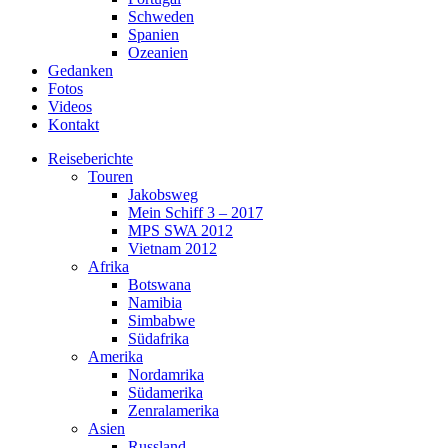
Schweden
Spanien
Ozeanien
Gedanken
Fotos
Videos
Kontakt
Reiseberichte
Touren
Jakobsweg
Mein Schiff 3 – 2017
MPS SWA 2012
Vietnam 2012
Afrika
Botswana
Namibia
Simbabwe
Südafrika
Amerika
Nordamrika
Südamerika
Zenralamerika
Asien
Russland