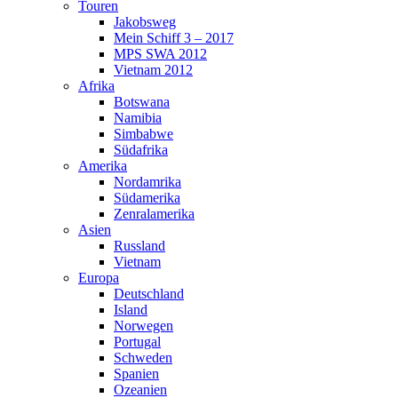
Touren
Jakobsweg
Mein Schiff 3 – 2017
MPS SWA 2012
Vietnam 2012
Afrika
Botswana
Namibia
Simbabwe
Südafrika
Amerika
Nordamrika
Südamerika
Zenralamerika
Asien
Russland
Vietnam
Europa
Deutschland
Island
Norwegen
Portugal
Schweden
Spanien
Ozeanien