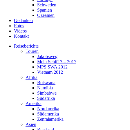
Schweden
Spanien
Ozeanien
Gedanken
Fotos
Videos
Kontakt
Reiseberichte
Touren
Jakobsweg
Mein Schiff 3 – 2017
MPS SWA 2012
Vietnam 2012
Afrika
Botswana
Namibia
Simbabwe
Südafrika
Amerika
Nordamrika
Südamerika
Zenralamerika
Asien
Russland