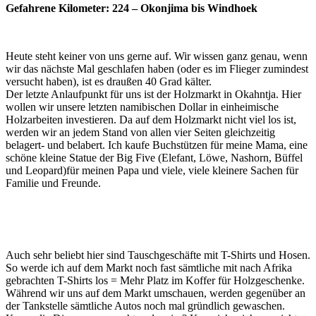
Gefahrene Kilometer: 224 – Okonjima bis Windhoek
Heute steht keiner von uns gerne auf. Wir wissen ganz genau, wenn
wir das nächste Mal geschlafen haben (oder es im Flieger zumindest
versucht haben), ist es draußen 40 Grad kälter.
Der letzte Anlaufpunkt für uns ist der Holzmarkt in Okahntja. Hier
wollen wir unsere letzten namibischen Dollar in einheimische
Holzarbeiten investieren. Da auf dem Holzmarkt nicht viel los ist,
werden wir an jedem Stand von allen vier Seiten gleichzeitig
belagert- und belabert. Ich kaufe Buchstützen für meine Mama, eine
schöne kleine Statue der Big Five (Elefant, Löwe, Nashorn, Büffel
und Leopard)für meinen Papa und viele, viele kleinere Sachen für
Familie und Freunde.
Auch sehr beliebt hier sind Tauschgeschäfte mit T-Shirts und Hosen.
So werde ich auf dem Markt noch fast sämtliche mit nach Afrika
gebrachten T-Shirts los = Mehr Platz im Koffer für Holzgeschenke.
Während wir uns auf dem Markt umschauen, werden gegenüber an
der Tankstelle sämtliche Autos noch mal gründlich gewaschen.