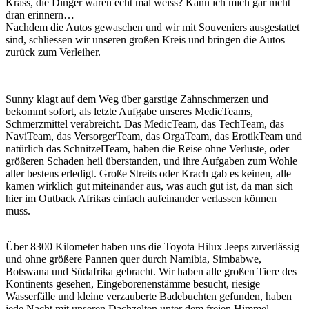
Krass, die Dinger waren echt mal weiss? Kann ich mich gar nicht
dran erinnern…
Nachdem die Autos gewaschen und wir mit Souveniers ausgestattet
sind, schliessen wir unseren großen Kreis und bringen die Autos
zurück zum Verleiher.
Sunny klagt auf dem Weg über garstige Zahnschmerzen und
bekommt sofort, als letzte Aufgabe unseres MedicTeams,
Schmerzmittel verabreicht. Das MedicTeam, das TechTeam, das
NaviTeam, das VersorgerTeam, das OrgaTeam, das ErotikTeam und
natürlich das SchnitzelTeam, haben die Reise ohne Verluste, oder
größeren Schaden heil überstanden, und ihre Aufgaben zum Wohle
aller bestens erledigt. Große Streits oder Krach gab es keinen, alle
kamen wirklich gut miteinander aus, was auch gut ist, da man sich
hier im Outback Afrikas einfach aufeinander verlassen können
muss.
Über 8300 Kilometer haben uns die Toyota Hilux Jeeps zuverlässig
und ohne größere Pannen quer durch Namibia, Simbabwe,
Botswana und Südafrika gebracht. Wir haben alle großen Tiere des
Kontinents gesehen, Eingeborenenstämme besucht, riesige
Wasserfälle und kleine verzauberte Badebuchten gefunden, haben
jede Nacht mit unseren Dachzelten unter dem freien Himmel