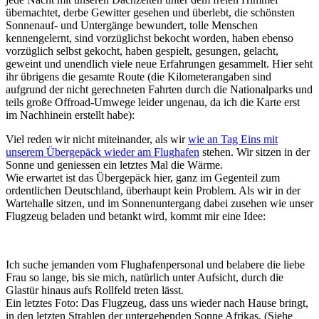
übernachtet, derbe Gewitter gesehen und überlebt, die schönsten
Sonnenauf- und Untergänge bewundert, tolle Menschen
kennengelernt, sind vorzüglichst bekocht worden, haben ebenso
vorzüglich selbst gekocht, haben gespielt, gesungen, gelacht,
geweint und unendlich viele neue Erfahrungen gesammelt. Hier seht
ihr übrigens die gesamte Route (die Kilometerangaben sind
aufgrund der nicht gerechneten Fahrten durch die Nationalparks und
teils große Offroad-Umwege leider ungenau, da ich die Karte erst
im Nachhinein erstellt habe):
Viel reden wir nicht miteinander, als wir
wie an Tag Eins mit
unserem Übergepäck wieder am Flughafen
stehen. Wir sitzen in der
Sonne und geniessen ein letztes Mal die Wärme.
Wie erwartet ist das Übergepäck hier, ganz im Gegenteil zum
ordentlichen Deutschland, überhaupt kein Problem. Als wir in der
Wartehalle sitzen, und im Sonnenuntergang dabei zusehen wie unser
Flugzeug beladen und betankt wird, kommt mir eine Idee:
Ich suche jemanden vom Flughafenpersonal und belabere die liebe
Frau so lange, bis sie mich, natürlich unter Aufsicht, durch die
Glastür hinaus aufs Rollfeld treten lässt.
Ein letztes Foto: Das Flugzeug, dass uns wieder nach Hause bringt,
in den letzten Strahlen der untergehenden Sonne Afrikas. (Siehe