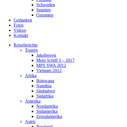
Schweden
Spanien
Ozeanien
Gedanken
Fotos
Videos
Kontakt
Reiseberichte
Touren
Jakobsweg
Mein Schiff 3 – 2017
MPS SWA 2012
Vietnam 2012
Afrika
Botswana
Namibia
Simbabwe
Südafrika
Amerika
Nordamrika
Südamerika
Zenralamerika
Asien
Russland