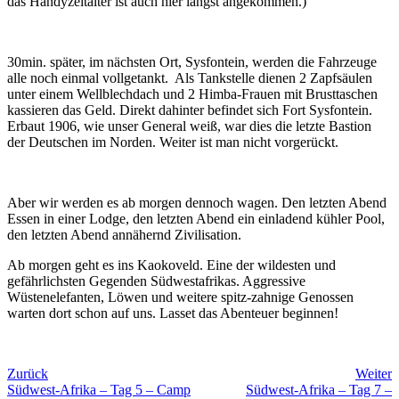
das Handyzeitalter ist auch hier längst angekommen.)
30min. später, im nächsten Ort, Sysfontein, werden die Fahrzeuge
alle noch einmal vollgetankt. Als Tankstelle dienen 2 Zapfsäulen
unter einem Wellblechdach und 2 Himba-Frauen mit Brusttaschen
kassieren das Geld. Direkt dahinter befindet sich Fort Sysfontein.
Erbaut 1906, wie unser General weiß, war dies die letzte Bastion
der Deutschen im Norden. Weiter ist man nicht vorgerückt.
Aber wir werden es ab morgen dennoch wagen. Den letzten Abend
Essen in einer Lodge, den letzten Abend ein einladend kühler Pool,
den letzten Abend annähernd Zivilisation.
Ab morgen geht es ins Kaokoveld. Eine der wildesten und
gefährlichsten Gegenden Südwestafrikas. Aggressive
Wüstenelefanten, Löwen und weitere spitz-zahnige Genossen
warten dort schon auf uns. Lasset das Abenteuer beginnen!
Zurück
Weiter
Südwest-Afrika – Tag 5 – Camp
Südwest-Afrika – Tag 7 –