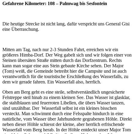
Gefahrene Kilometer: 108 – Palmwag bis Sesfontein
Die heutige Strecke ist nicht lang, dafür verspricht uns General Gisi
eine Überraschung.
Mitten am Tag, nach nur 2-3 Stunden Fahrt, erreichen wir ein
größeres Himba-Dorf. Der Weg gabelt sich und wir folgen einer von
Steinen übersäten Straße mitten durch das Dorfzentrum. Rechts
kann man sogar eine aus Stein gebaute Kirche sehen. Der Major
(Tom) weiß, die Gemeinde betreibt hier die Campsite und ist auch
verantwortlich für die touristische Erschließung des Wasserfalls, zu
dem wir gerade fahren. Ein Wasserfall also, herrlich.
Oben am Berg geht es eine steile, selbstverständlich ungesicherte
Felstreppe steil hinab zu einem kleinen See. Das Wasser ist glasklar,
die stahlblauen und feuerroten Libellen, die übers Wasser tanzen,
sind unzählbar. Der Wasserfall selbst ist ein kleines bisschen
versteckt. Man schwimmt durch eine Felsspalte hindurch in eine
natürliche, vom Wasser über Jahrhunderte gegrabenen Höhle. Direkt
neben dieser Höhle schiesst der kleine, aber herrlich erfrischende
Wasserfall vom Berg herab. In der Höhle entdeckt unser Major Tom