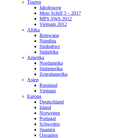
Touren
Jakobsweg
Mein Schiff 3 – 2017
MPS SWA 2012
Vietnam 2012
Afrika
Botswana
Namibia
Simbabwe
Südafrika
Amerika
Nordamrika
Südamerika
Zenralamerika
Asien
Russland
Vietnam
Europa
Deutschland
Island
Norwegen
Portugal
Schweden
Spanien
Ozeanien