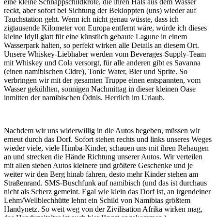
eine kleine Schnappschildkröte, die ihren Hals aus dem Wasser
reckt, aber sofort bei Sichtung der Bekloppten (uns) wieder auf
Tauchstation geht. Wenn ich nicht genau wüsste, dass ich
zigtausende Kilometer von Europa entfernt wäre, würde ich dieses
kleine Idyll glatt für eine künstlich gebaute Lagune in einem
Wasserpark halten, so perfekt wirken alle Details an diesem Ort.
Unsere Whiskey-Liebhaber werden vom Beverages-Supply-Team
mit Whiskey und Cola versorgt, für alle anderen gibt es Savanna
(einen namibischen Cidre), Tonic Water, Bier und Sprite. So
verbringen wir mit der gesamten Truppe einen entspannten, vom
Wasser gekühlten, sonnigen Nachmittag in dieser kleinen Oase
inmitten der namibischen Ödnis. Herrlich im Urlaub.
Nachdem wir uns widerwillig in die Autos begeben, müssen wir
erneut durch das Dorf. Sofort stehen rechts und links unseres Weges
wieder viele, viele Himba-Kinder, schauen uns mit ihren Rehaugen
an und strecken die Hände Richtung unserer Autos. Wir verteilen
mit allen sieben Autos kleinere und größere Geschenke und je
weiter wir den Berg hinab fahren, desto mehr Kinder stehen am
Straßenrand. SMS-Buschfunk auf namibisch (und das ist durchaus
nicht als Scherz gemeint. Egal wie klein das Dorf ist, an irgendeiner
Lehm/Wellblechhütte lehnt ein Schild von Namibias größtem
Handynetz. So weit weg von der Zivilisation Afrika wirken mag,