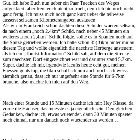
Gut, ich habe Euch nun ueber ein Paar Tuecken des Weges
aufgeklaert, aber freut euch nicht zu frueh, denn ich bin noch nicht
ganz fertig. Ich muss mich noch ganz kurz ueber die teilweise
ausserst seltsamen Kilometerangaben auslassen:
Als wir in Frankreich schon dachten diese Schilder waeren seltsam,
da nach einem „noch 2,4km“ Schild, nach ueber 45 Minuten ein
weiteres „noch 2,4km“ Schild folgte, sollte es in Spanien noch auf
die Spitze getrieben werden. Ich hatte schon 35(!!)km hinter mir an
diesem Tag und wollte eigentlich die naechste Herberge ansteuern,
als ich ein „Tourist Information“ Schild sah, auf dem die Strecke
zum naechsten Dorf eingezeichnet war und darunter stand 5,7km.
Super, dachte ich mir, irgendwie laeufts heute echt gut, meinen
Fuessen gehts top, die 6km schaff ich nun auch noch. Ich weiss
ziemlich genau, dass ich nur ungefaehr eine Stunde für 6-7km
brauche, also machte ich mich auf den Weg.
Nach einer Stunde und 15 Minuten dachte ich mir: Hey Klasse, da
vorne die Haeuser, das muesste es ja eigentlich sein. Den gleichen
Gedanken, dachte ich, etwas wuetender, dann 30 Minuten spaeter
noch einmal, nur um danach noch wuetender zu werden…