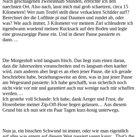
Nach geschlagenen zweieinhalb Stunden, erreichte ich den
naechsten Ort. Also nach, lasst mich mal grob schaetzen, circa 15
Kilometern! Wer zum Teufel stellt diese verkackten Schilder auf!?
Berechnet der die Luftlinie pi mal Daumen und rundet ab, oder
was? Wie auch immer, 3 Kilometer vor meinem Ziel schleuderte ich
irgendwann wuetend meinen Rucksack auf den Boden und legte
eine grosszuegige Pause ein. Und in dieser Pause passierte es
dann….
Die Morgenluft wird langsam frisch. Das liegt zum einen daran,
dass die Jahreszeiten voranschreiten und es langsam eben kaelter
wird, zum anderen aber liegt es an eben jener Pause, die ich gerade
beschrieben habe, beziehungsweise an dem, was in just jener Pause
am Wegesrand passierte. Ich habe geschafft, was sicherlich noch
nicht viele vor mir und garantiert auch nur wenige nach mir schaffen
werden….
Ich gestehe voll Schande: Ich habe, dank Aerger und Frust, die
Hosenbeine meiner Zip-Off-Hose liegen gelassen… Aus diesem
Grund bin ich nun seit ein Paar Tagen kurz-hosig unterwegs.
Nun ja, ein bisschen Schwund ist immer, oder wie man eigentlich
auf alles was einem auf diesem Weg passiert sagen kann: „That’s the