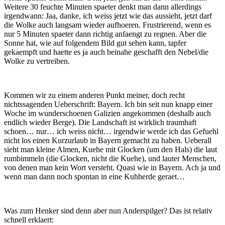
Weitere 30 feuchte Minuten spaeter denkt man dann allerdings
irgendwann: Jaa, danke, ich weiss jetzt wie das aussieht, jetzt darf
die Wolke auch langsam wieder aufhoeren. Frustrierend, wenn es
nur 5 Minuten spaeter dann richtig anfaengt zu regnen. Aber die
Sonne hat, wie auf folgendem Bild gut sehen kann, tapfer
gekaempft und haette es ja auch beinahe geschafft den Nebel/die
Wolke zu vertreiben.
Kommen wir zu einem anderen Punkt meiner, doch recht
nichtssagenden Ueberschrift: Bayern. Ich bin seit nun knapp einer
Woche im wunderschoenen Galizien angekommen (deshalb auch
endlich wieder Berge). Die Landschaft ist wirklich traumhaft
schoen… nur… ich weiss nicht… irgendwie werde ich das Gefuehl
nicht los einen Kurzurlaub in Bayern gemacht zu haben. Ueberall
sieht man kleine Almen, Kuehe mit Glocken (um den Hals) die laut
rumbimmeln (die Glocken, nicht die Kuehe), und lauter Menschen,
von denen man kein Wort versteht. Quasi wie in Bayern. Ach ja und
wenn man dann noch spontan in eine Kuhherde geraet…
Was zum Henker sind denn aber nun Anderspilger? Das ist relativ
schnell erklaert: