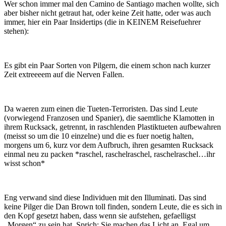
Wer schon immer mal den Camino de Santiago machen wollte, sich
aber bisher nicht getraut hat, oder keine Zeit hatte, oder was auch
immer, hier ein Paar Insidertips (die in KEINEM Reisefuehrer
stehen):
Es gibt ein Paar Sorten von Pilgern, die einem schon nach kurzer
Zeit extreeeem auf die Nerven Fallen.
Da waeren zum einen die Tueten-Terroristen. Das sind Leute
(vorwiegend Franzosen und Spanier), die saemtliche Klamotten in
ihrem Rucksack, getrennt, in raschlenden Plastiktueten aufbewahren
(meisst so um die 10 einzelne) und die es fuer noetig halten,
morgens um 6, kurz vor dem Aufbruch, ihren gesamten Rucksack
einmal neu zu packen *raschel, raschelraschel, raschelraschel…ihr
wisst schon*
Eng verwand sind diese Individuen mit den Illuminati. Das sind
keine Pilger die Dan Brown toll finden, sondern Leute, die es sich in
den Kopf gesetzt haben, dass wenn sie aufstehen, gefaelligst
„Morgen“ zu sein hat. Sprich: Sie machen das Licht an. Egal um