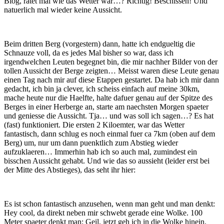
Blog, ratet mal wie das Wetter war…? Richtig! Beschissen! Und
natuerlich mal wieder keine Aussicht.
Beim dritten Berg (vorgestern) dann, hatte ich endgueltig die
Schnauze voll, da es jedes Mal bisher so war, dass ich
irgendwelchen Leuten begegnet bin, die mir nachher Bilder von der
tollen Aussicht der Berge zeigten… Meisst waren diese Leute genau
einen Tag nach mir auf diese Etappen gestartet. Da hab ich mir dann
gedacht, ich bin ja clever, ich scheiss einfach auf meine 30km,
mache heute nur die Haelfte, halte dafuer genau auf der Spitze des
Berges in einer Herberge an, starte am naechsten Morgen spaeter
und geniesse die Aussicht. Tja… und was soll ich sagen…? Es hat
(fast) funktioniert. Die ersten 2 Kiloemter, war das Wetter
fantastisch, dann schlug es noch einmal fuer ca 7km (oben auf dem
Berg) um, nur um dann puenktlich zum Abstieg wieder
aufzuklaeren… Immerhin hab ich so auch mal, zumindest ein
bisschen Aussicht gehabt. Und wie das so aussieht (leider erst bei
der Mitte des Abstieges), das seht ihr hier:
Es ist schon fantastisch anzusehen, wenn man geht und man denkt:
Hey cool, da direkt neben mir schwebt gerade eine Wolke. 100
Meter spaeter denkt man: Geil, jetzt geh ich in die Wolke hinein.