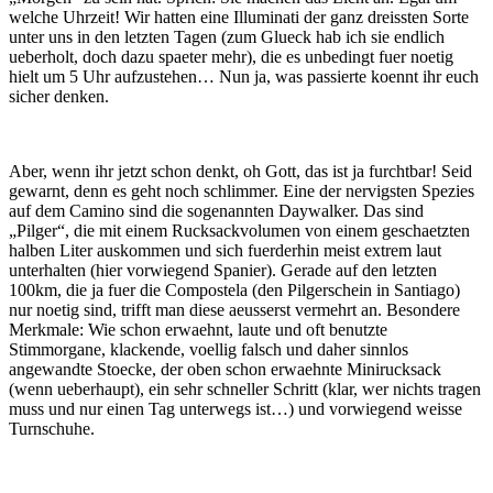
welche Uhrzeit! Wir hatten eine Illuminati der ganz dreissten Sorte
unter uns in den letzten Tagen (zum Glueck hab ich sie endlich
ueberholt, doch dazu spaeter mehr), die es unbedingt fuer noetig
hielt um 5 Uhr aufzustehen… Nun ja, was passierte koennt ihr euch
sicher denken.
Aber, wenn ihr jetzt schon denkt, oh Gott, das ist ja furchtbar! Seid
gewarnt, denn es geht noch schlimmer. Eine der nervigsten Spezies
auf dem Camino sind die sogenannten Daywalker. Das sind
„Pilger“, die mit einem Rucksackvolumen von einem geschaetzten
halben Liter auskommen und sich fuerderhin meist extrem laut
unterhalten (hier vorwiegend Spanier). Gerade auf den letzten
100km, die ja fuer die Compostela (den Pilgerschein in Santiago)
nur noetig sind, trifft man diese aeusserst vermehrt an. Besondere
Merkmale: Wie schon erwaehnt, laute und oft benutzte
Stimmorgane, klackende, voellig falsch und daher sinnlos
angewandte Stoecke, der oben schon erwaehnte Minirucksack
(wenn ueberhaupt), ein sehr schneller Schritt (klar, wer nichts tragen
muss und nur einen Tag unterwegs ist…) und vorwiegend weisse
Turnschuhe.