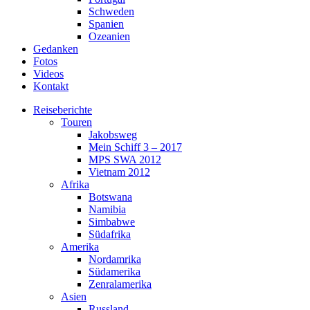
Schweden
Spanien
Ozeanien
Gedanken
Fotos
Videos
Kontakt
Reiseberichte
Touren
Jakobsweg
Mein Schiff 3 – 2017
MPS SWA 2012
Vietnam 2012
Afrika
Botswana
Namibia
Simbabwe
Südafrika
Amerika
Nordamrika
Südamerika
Zenralamerika
Asien
Russland