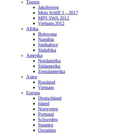
Touren
Jakobsweg
Mein Schiff 3 – 2017
MPS SWA 2012
Vietnam 2012
Afrika
Botswana
Namibia
Simbabwe
Südafrika
Amerika
Nordamrika
Südamerika
Zenralamerika
Asien
Russland
Vietnam
Europa
Deutschland
Island
Norwegen
Portugal
Schweden
Spanien
Ozeanien